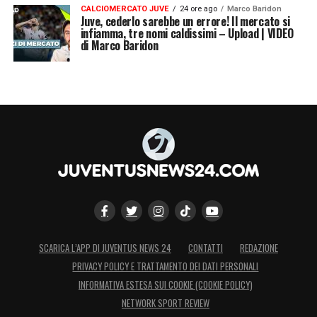
CALCIOMERCATO JUVE
24 ore ago
Marco Baridon
Juve, cederlo sarebbe un errore! Il mercato si
infiamma, tre nomi caldissimi – Upload | VIDEO
di Marco Baridon
SCARICA L’APP DI JUVENTUS NEWS 24
CONTATTI
REDAZIONE
PRIVACY POLICY E TRATTAMENTO DEI DATI PERSONALI
INFORMATIVA ESTESA SUI COOKIE (COOKIE POLICY)
NETWORK SPORT REVIEW