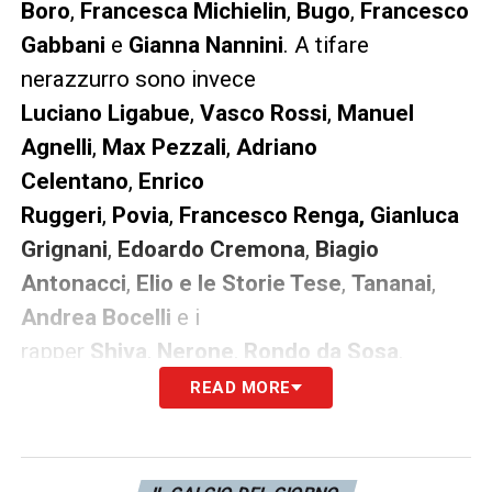
Boro
,
Francesca Michielin
,
Bugo
,
Francesco
Gabbani
e
Gianna Nannini
. A tifare
nerazzurro sono invece
Luciano Ligabue
,
Vasco Rossi
,
Manuel
Agnelli
,
Max Pezzali
,
Adriano
Celentano
,
Enrico
Ruggeri
,
Povia
,
Francesco Renga, Gianluca
Grignani
,
Edoardo Cremona
,
Biagio
Antonacci
,
Elio e le Storie Tese
,
Tananai
,
Andrea Bocelli
e i
rapper
Shiva
,
Nerone
,
Rondo da Sosa
.
READ MORE
LA PLAYLIST DELLE NOSTRE TOP NEWS