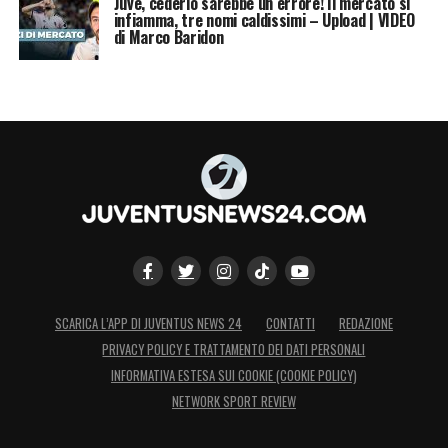
Juve, cederlo sarebbe un errore! Il mercato si
infiamma, tre nomi caldissimi – Upload | VIDEO
di Marco Baridon
SCARICA L’APP DI JUVENTUS NEWS 24
CONTATTI
REDAZIONE
PRIVACY POLICY E TRATTAMENTO DEI DATI PERSONALI
INFORMATIVA ESTESA SUI COOKIE (COOKIE POLICY)
NETWORK SPORT REVIEW