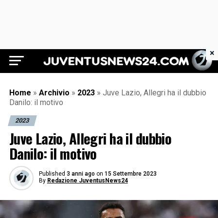
×
Juventus News 24
Home
»
Archivio
»
2023
»
Juve Lazio, Allegri ha il dubbio
Danilo: il motivo
2023
Juve Lazio, Allegri ha il dubbio
Danilo: il motivo
Published
3 anni ago
on
15 Settembre 2023
By
Redazione JuventusNews24