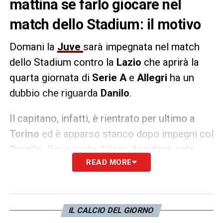
mattina se farlo giocare nel
match dello Stadium: il motivo
Domani la
Juve
sarà impegnata nel match
dello Stadium contro la
Lazio
che aprirà la
quarta giornata di
Serie A
e
Allegri
ha un
dubbio che riguarda
Danilo
.
Il capitano, infatti, è rientrato per ultimo a
Torino
ed è apparso stanco dopo impegni col
Brasile
. Per questo Allegri
deciderà solo
READ MORE
domani mattina
e schierarlo. Se Danilo gli
darà le giuste garanzie, allora giocherà
dall’inizio. A riportarlo è
Sky Sport
.
IL CALCIO DEL GIORNO