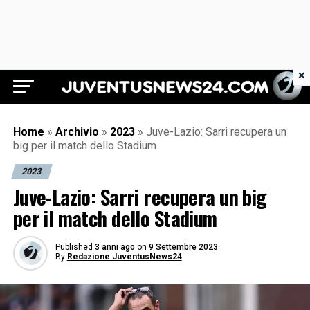
×
Juventus News 24
Home
»
Archivio
»
2023
»
Juve-Lazio: Sarri recupera un
big per il match dello Stadium
2023
Juve-Lazio: Sarri recupera un big
per il match dello Stadium
Published
3 anni ago
on
9 Settembre 2023
By
Redazione JuventusNews24