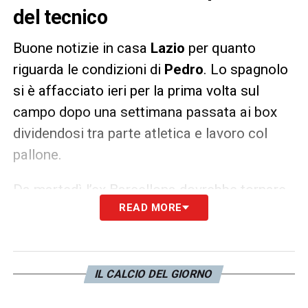
del tecnico
Buone notizie in casa
Lazio
per quanto
riguarda le condizioni di
Pedro
. Lo spagnolo
si è affacciato ieri per la prima volta sul
campo dopo una settimana passata ai box
dividendosi tra parte atletica e lavoro col
pallone.
Da martedì l’ex Barcellona dovrebbe tornare
READ MORE
definitivamente in gruppo:
Sarri
conta di
averlo a disposizione per la
Juve
.
LA PLAYLIST DELLE NOSTRE TOP NEWS
IL CALCIO DEL GIORNO