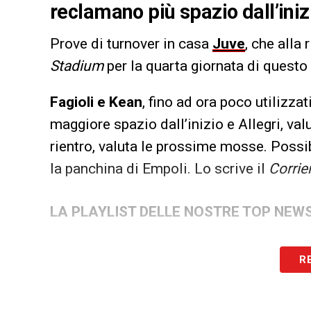
reclamano più spazio dall’inizi
Prove di turnover in casa
Juve
, che alla
Stadium
per la quarta giornata di quest
Fagioli e Kean
, fino ad ora poco utilizza
maggiore spazio dall’inizio e Allegri, va
rientro, valuta le prossime mosse. Possib
la panchina di Empoli. Lo scrive il
Corrie
LA PLAYLIST DELLE NOSTRE TOP NEW
R