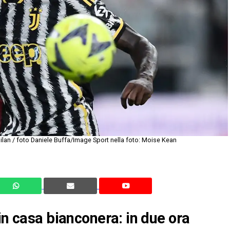
ilan / foto Daniele Buffa/Image Sport nella foto: Moise Kean
in casa bianconera: in due ora