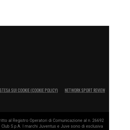
STESA SUI COOKIE (COOKIE POLICY)
NETWORK SPORT REVIEW
itto al Registro Operatori di Comunicazione al n. 26692
l Club S.p.A. I marchi Juventus e Juve sono di esclusiva