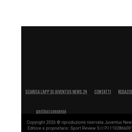
SCARICA L’APP DI JUVENTUS NEWS 24
CONTATTI
REDAZI
gestisci consenso
Copyright 2026 © riproduzione riservata Juventus News 
Editore e proprietario: Sport Review S.r.l P.I.11028660