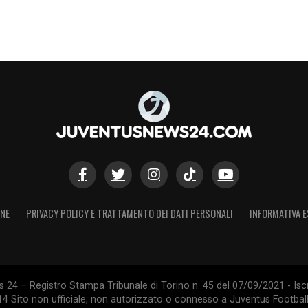
ONE
PRIVACY POLICY E TRATTAMENTO DEI DATI PERSONALI
INFORMATIVA E
24 – Registro Stampa Tribunale di Torino n. 45 del 07/09/2021 - Iscr
014 Sito non ufficiale, non autorizzato o connesso a Juventus Footbal