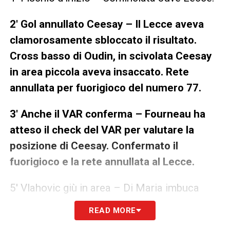
2′ Gol annullato Ceesay – Il Lecce aveva
clamorosamente sbloccato il risultato.
Cross basso di Oudin, in scivolata Ceesay
in area piccola aveva insaccato. Rete
annullata per fuorigioco del numero 77.
3′ Anche il VAR conferma – Fourneau ha
atteso il check del VAR per valutare la
posizione di Ceesay. Confermato il
fuorigioco e la rete annullata al Lecce.
5′ Vlahovic giù in area – Di Maria imbuca
forte per Vlahovic. Il serbo controlla ma
READ MORE
viene atterrato dentro l’area di rigore: tutto