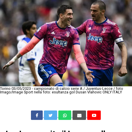
Torino 03/05/2023 - campionato di calcio serie A / Juventus-Lecce / foto
Imago/Image Sport nella foto: esultanza gol Dusan Vlahovic ONLY ITALY