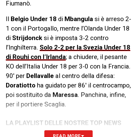
Fiumanò.
Il
Belgio Under 18
di
Mbangula
si è arreso 2-
1 con il Portogallo, mentre l’Olanda Under 18
di
Strijdonck
si è imposta 3-2 contro
l’Inghilterra.
Solo 2-2 per la Svezia Under 18
di Rouhi con l’Irlanda
; a chiudere, il pesante
KO dell’Italia Under 18 per 3-0 con la Francia.
90′ per
Dellavalle
al centro della difesa:
Doratiotto
ha guidato per 86′ il centrocampo,
poi sostituito da
Maressa
. Panchina, infine,
per il portiere Scaglia.
LA PLAYLIST DELLE NOSTRE TOP NEWS
READ MORE