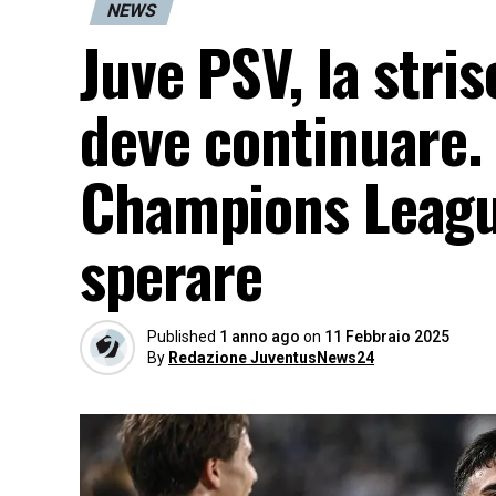
NEWS
Juve PSV, la stris
deve continuare. 
Champions League
sperare
Published
1 anno ago
on
11 Febbraio 2025
By
Redazione JuventusNews24