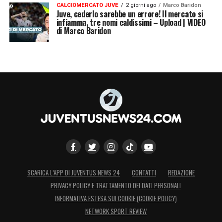
CALCIOMERCATO JUVE
2 giorni ago
Marco Baridon
Juve, cederlo sarebbe un errore! Il mercato si
infiamma, tre nomi caldissimi – Upload | VIDEO
di Marco Baridon
SCARICA L’APP DI JUVENTUS NEWS 24
CONTATTI
REDAZIONE
PRIVACY POLICY E TRATTAMENTO DEI DATI PERSONALI
INFORMATIVA ESTESA SUI COOKIE (COOKIE POLICY)
NETWORK SPORT REVIEW