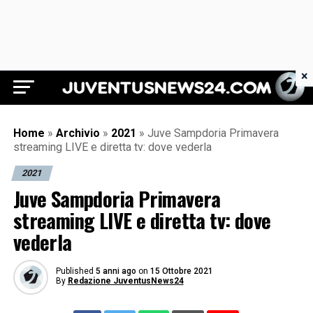
×
Juventus News 24
Home
»
Archivio
»
2021
»
Juve Sampdoria Primavera
streaming LIVE e diretta tv: dove vederla
2021
Juve Sampdoria Primavera
streaming LIVE e diretta tv: dove
vederla
Published
5 anni ago
on
15 Ottobre 2021
By
Redazione JuventusNews24