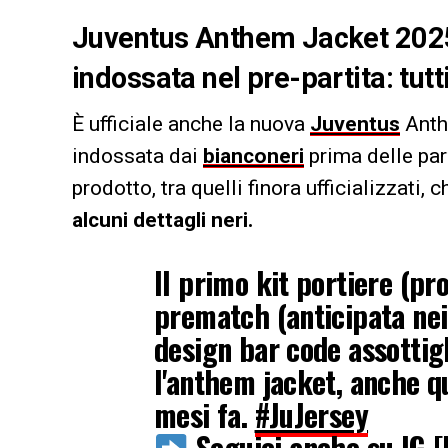
Juventus Anthem Jacket 2025/
indossata nel pre-partita: tutti
È ufficiale anche la nuova
Juventus
Anth
indossata dai
bianconeri
prima delle par
prodotto, tra quelli finora ufficializzati, 
alcuni dettagli neri.
Il primo kit portiere (pr
prematch (anticipata nei 
design bar code assottigl
l'anthem jacket, anche qu
mesi fa.
#JuJersey
Seguici anche su IG [l