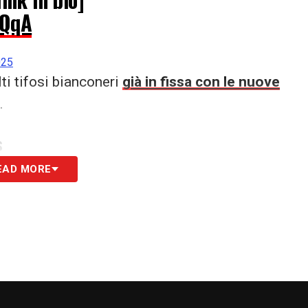
SQqA
025
ti tifosi bianconeri
già in fissa con le nuove
.
S
EAD MORE