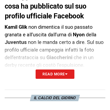
cosa ha pubblicato sul suo
profilo ufficiale Facebook
Kamil Glik
non dimentica il suo passato
granata e all’uscita dall’urna di
Nyon
della
Juventus
non le manda certo a dire. Sul suo
profilo ufficiale campeggia infatti la foto
dell’entrataccia su
Giaccherini
che in un
derby recente gli costò l’espulsione.
Immagine di dubbio gusto, ma per lo meno la
READ MORE
Juve è avvisata…
https://www.facebook.com/GlikOfficial/p
IL CALCIO DEL GIORNO
type=3&theater