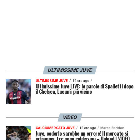
LA PLAYLIST DELLE NOSTRE TOP NEWS
ULTIMISSIME JUVE
ULTIMISSIME JUVE
14 ore ago
Ultimissime Juve LIVE: le parole di Spalletti dopo
il Chelsea, Lucumì più vicino
VIDEO
CALCIOMERCATO JUVE
12 ore ago
Marco Baridon
Juve, cederlo sarebbe un errore! Il mercato si
infiamma, tre nomi caldissimi – Upload | VIDEO