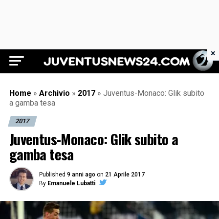
×
Juventus News 24
Home
»
Archivio
»
2017
»
Juventus-Monaco: Glik subito
a gamba tesa
2017
Juventus-Monaco: Glik subito a
gamba tesa
Published
9 anni ago
on
21 Aprile 2017
By
Emanuele Lubatti