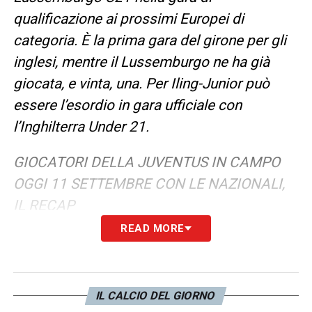
qualificazione ai prossimi Europei di
categoria. È la prima gara del girone per gli
inglesi, mentre il Lussemburgo ne ha già
giocata, e vinta, una. Per Iling-Junior può
essere l’esordio in gara ufficiale con
l’Inghilterra Under 21.
GIOCATORI DELLA JUVENTUS IN CAMPO
OGGI 11 SETTEMBRE CON LE NAZIONALI,
IL RECAP
READ MORE
Samuel Iling-Junior | Lussemburgo U21 –
Inghilterra U21 ore 18:00
.
IL CALCIO DEL GIORNO
LA PLAYLIST DELLE NOSTRE TOP NEWS