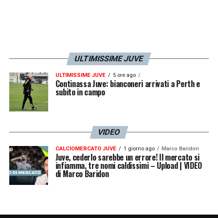
Coppa Italia Primavera, la Juve in
semifinale: ecco chi incontrerà
LEGGI
ULTIMISSIME JUVE
Juve Primavera Cremonese 3-0: Leo e
Ranocchia regalano la semifinale
LEGGI
ULTIMISSIME JUVE
5 ore ago
Continassa Juve: bianconeri arrivati a Perth e
subito in campo
LA PLAYLIST DELLE NOSTRE TOP NEWS
VIDEO
CALCIOMERCATO JUVE
1 giorno ago
Marco Baridon
Juve, cederlo sarebbe un errore! Il mercato si
infiamma, tre nomi caldissimi – Upload | VIDEO
di Marco Baridon