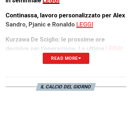
in semifinale
LEGGI
Continassa, lavoro personalizzato per Alex
Sandro, Pjanic e Ronaldo
LEGGI
Kurzawa De Sciglio: le prossime ore
decisive per l’operazione. Le ultime
LEGGI
READ MORE
Pjaca al Cagliari, si complica la riuscita
dell’affare: le ultime
LEGGI
IL CALCIO DEL GIORNO
Esordio Marques: l’attaccante alla prima
con la Juve Primavera
LEGGI
Eriksen Inter: ufficiale l’acquisto del
centrocampista danese. Il comunicato
LEGGI