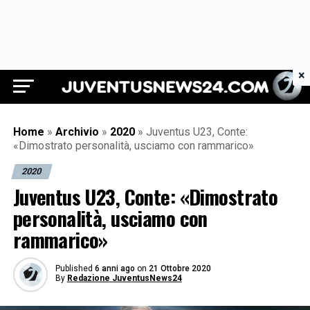
×
Juventus News 24
Home
»
Archivio
»
2020
»
Juventus U23, Conte:
«Dimostrato personalità, usciamo con rammarico»
2020
Juventus U23, Conte: «Dimostrato
personalità, usciamo con
rammarico»
Published
6 anni ago
on
21 Ottobre 2020
By
Redazione JuventusNews24