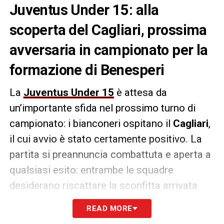
Juventus Under 15: alla
scoperta del Cagliari, prossima
avversaria in campionato per la
formazione di Benesperi
La
Juventus Under 15
è attesa da
un’importante sfida nel prossimo turno di
campionato: i bianconeri ospitano il
Cagliari
,
il cui avvio è stato certamente positivo. La
partita si preannuncia combattuta e aperta a
qualsiasi esito: entrambe le squadre
desiderano riscattare la sconfitta arrivata
nell’ultima giornata di campionato prima della
READ MORE
sosta.