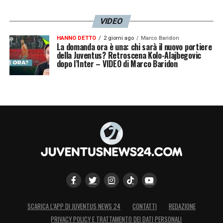
VIDEO
HANNO DETTO
2 giorni ago
Marco Baridon
La domanda ora è una: chi sarà il nuovo portiere
della Juventus? Retroscena Kolo-Alajbegovic
dopo l’Inter – VIDEO di Marco Baridon
SCARICA L’APP DI JUVENTUS NEWS 24
CONTATTI
REDAZIONE
PRIVACY POLICY E TRATTAMENTO DEI DATI PERSONALI