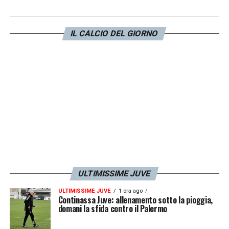
consecutivi nelle prime tre giornate, i
bianconeri non sono riusciti a portare a casa
nemmeno un punto nelle sfide contro
Torino
,
IL CALCIO DEL GIORNO
Como
e
Cagliari
. La Vecchia Signora,
scivolata così al quinto posto in classifica,
ha assoluto bisogno di tornare alla vittoria, a
partire già dalla tanto delicata quanto
importante trasferta in casa della
Sampdoria
.
LA PLAYLIST DELLE NOSTRE TOP NEWS
ULTIMISSIME JUVE
ULTIMISSIME JUVE
1 ora ago
Continassa Juve: allenamento sotto la pioggia,
domani la sfida contro il Palermo