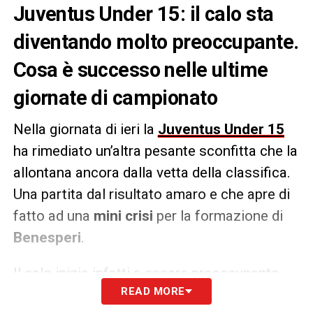
Juventus Under 15: il calo sta
diventando molto preoccupante.
Cosa è successo nelle ultime
giornate di campionato
Nella giornata di ieri la
Juventus Under 15
ha rimediato un’altra pesante sconfitta che la
allontana ancora dalla vetta della classifica.
Una partita dal risultato amaro e che apre di
fatto ad una
mini crisi
per la formazione di
Benesperi
.
Il calo inizia infatti a essere preoccupante.
READ MORE
Dopo aver conquistato tre successi