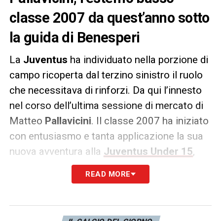
classe 2007 da quest’anno sotto
la guida di Benesperi
La
Juventus
ha individuato nella porzione di
campo ricoperta dal terzino sinistro il ruolo
che necessitava di rinforzi. Da qui l’innesto
nel corso dell’ultima sessione di mercato di
Matteo
Pallavicini
. Il classe 2007 ha iniziato
con entusiasmo e tanta applicazione la sua
nuova avventura alla
Juventus Under 15
,
che lo ha fortemente inseguito negli scorsi
READ MORE
mesi.
Dopo essere cresciuto nelle giovanili della