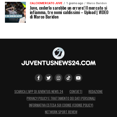
CALCIOMERCATO JUVE
1 giorno ago
Marco Baridon
Juve, cederlo sarebbe un errore! Il mercato si
infiamma, tre nomi caldissimi – Upload | VIDEO
di Marco Baridon
SCARICA L’APP DI JUVENTUS NEWS 24
CONTATTI
REDAZIONE
PRIVACY POLICY E TRATTAMENTO DEI DATI PERSONALI
INFORMATIVA ESTESA SUI COOKIE (COOKIE POLICY)
NETWORK SPORT REVIEW