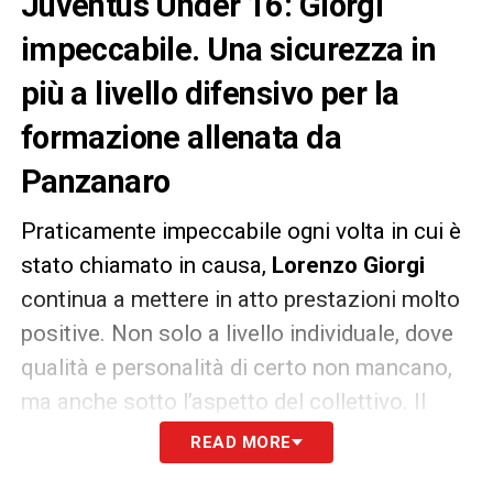
Juventus Under 16
:
Giorgi
impeccabile. Una sicurezza in
più a livello difensivo per la
formazione allenata da
Panzanaro
Praticamente impeccabile ogni volta in cui è
stato chiamato in causa,
Lorenzo Giorgi
continua a mettere in atto prestazioni molto
positive. Non solo a livello individuale, dove
qualità e personalità di certo non mancano,
ma anche sotto l’aspetto del collettivo. Il
difensore della
Juventus Under 16
, infatti,
READ MORE
riesce ad organizzare spesso una solida