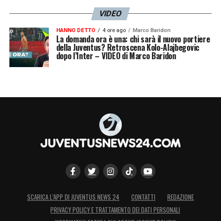
VIDEO
HANNO DETTO
4 ore ago
Marco Baridon
La domanda ora è una: chi sarà il nuovo portiere
della Juventus? Retroscena Kolo-Alajbegovic
dopo l’Inter – VIDEO di Marco Baridon
SCARICA L’APP DI JUVENTUS NEWS 24
CONTATTI
REDAZIONE
PRIVACY POLICY E TRATTAMENTO DEI DATI PERSONALI