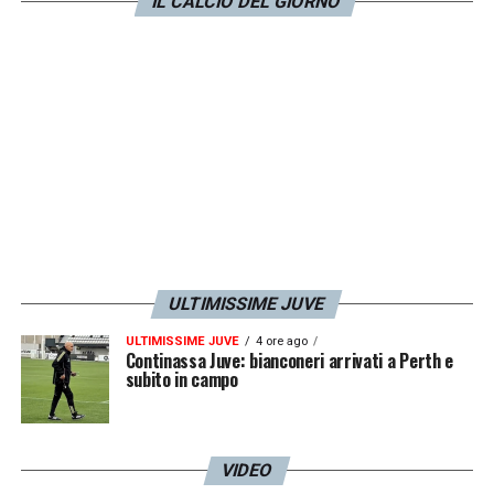
Juventus Under 16
contro i pari età della
IL CALCIO DEL GIORNO
Pro Vercelli. Se a prestazioni molto positive
in difesa si aggiunge anche qualche centro,
ecco che per
Panzanaro
sarà difficile
rinunciare a Scarpetta.
LA PLAYLIST DELLE NOSTRE TOP NEWS
ULTIMISSIME JUVE
ULTIMISSIME JUVE
4 ore ago
Continassa Juve: bianconeri arrivati a Perth e
subito in campo
VIDEO