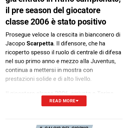
il pre season del giocatore
classe 2006 è stato positivo
Prosegue veloce la crescita in bianconero di
Jacopo
Scarpetta
. Il difensore, che ha
ricoperto spesso il ruolo di centrale di difesa
nel suo primo anno e mezzo alla Juventus,
continua a mettersi in mostra con
prestazioni solide e di alto livello.
Il giocatore classe 2006, arrivato a Torino
READ MORE
nel gennaio del 2020, sembra essere già in
ottima forma. Scarpetta ha infatti trovato
anche la rete nel test match disputato dalla