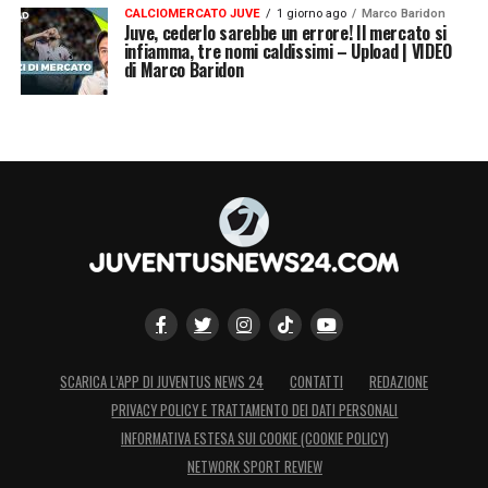
CALCIOMERCATO JUVE
1 giorno ago
Marco Baridon
Juve, cederlo sarebbe un errore! Il mercato si
infiamma, tre nomi caldissimi – Upload | VIDEO
di Marco Baridon
SCARICA L’APP DI JUVENTUS NEWS 24
CONTATTI
REDAZIONE
PRIVACY POLICY E TRATTAMENTO DEI DATI PERSONALI
INFORMATIVA ESTESA SUI COOKIE (COOKIE POLICY)
NETWORK SPORT REVIEW