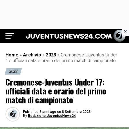
×
Juventus News 24
Home
»
Archivio
»
2023
»
Cremonese-Juventus Under
17: ufficiali data e orario del primo match di campionato
2023
Cremonese-Juventus Under 17:
ufficiali data e orario del primo
match di campionato
Published
3 anni ago
on
8 Settembre 2023
By
Redazione JuventusNews24