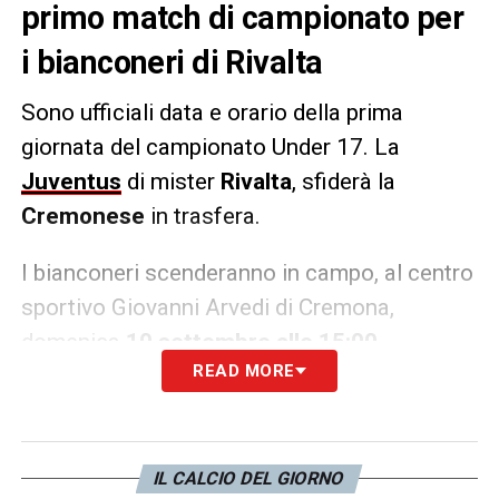
primo match di campionato per
i bianconeri di Rivalta
Sono ufficiali data e orario della prima
giornata del campionato Under 17. La
Juventus
di mister
Rivalta
, sfiderà la
Cremonese
in trasfera.
I bianconeri scenderanno in campo, al centro
sportivo Giovanni Arvedi di Cremona,
domenica
10 settembre alle 15:00.
READ MORE
LA PLAYLIST DELLE NOSTRE TOP NEWS
IL CALCIO DEL GIORNO