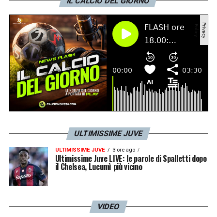
IL CALCIO DEL GIORNO
rimediato una botta al ginocchio e
Bonansea
. Sempre assente
Gunnarsdottir
.
LA PLAYLIST DELLE NOSTRE TOP NEWS
ULTIMISSIME JUVE
ULTIMISSIME JUVE
3 ore ago
Ultimissime Juve LIVE: le parole di Spalletti dopo
il Chelsea, Lucumì più vicino
VIDEO