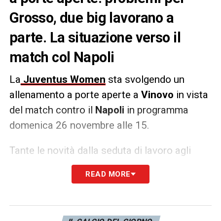
Grosso, due big lavorano a
parte. La situazione verso il
match col Napoli
La
Juventus Women
sta svolgendo un
allenamento a porte aperte a
Vinovo
in vista
del match contro il
Napoli
in programma
domenica 26 novembre alle 15.
Tante le novità dalla seduta di lavoro agli
ordini di
Montemurro
. La più importante
READ MORE
riguarda
Grosso
che ha interrotto
l’allenamento per un fastidio. Lavorano a
parte
Beerensteyn
che contro l’Inter ha