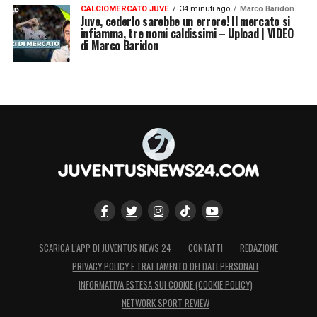
CALCIOMERCATO JUVE
34 minuti ago
Marco Baridon
Juve, cederlo sarebbe un errore! Il mercato si
infiamma, tre nomi caldissimi – Upload | VIDEO
di Marco Baridon
SCARICA L’APP DI JUVENTUS NEWS 24
CONTATTI
REDAZIONE
PRIVACY POLICY E TRATTAMENTO DEI DATI PERSONALI
INFORMATIVA ESTESA SUI COOKIE (COOKIE POLICY)
NETWORK SPORT REVIEW