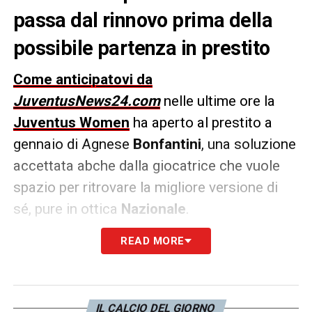
passa dal rinnovo prima della
possibile partenza in prestito
Come anticipatovi da
JuventusNews24.com
nelle ultime ore la
Juventus Women
ha aperto al prestito a
gennaio di Agnese
Bonfantini
, una soluzione
accettata abche dalla giocatrice che vuole
spazio per ritrovare la migliore versione di
sé, pure in ottica
Nazionale
.
READ MORE
L’unica proposta che attualmente intriga
Bonfantini
è quella del
Sassuolo
. La
Juventus da parte sua vuole prima trovare
l’accordo per il
rinnovo
e poi eventualmente,
IL CALCIO DEL GIORNO