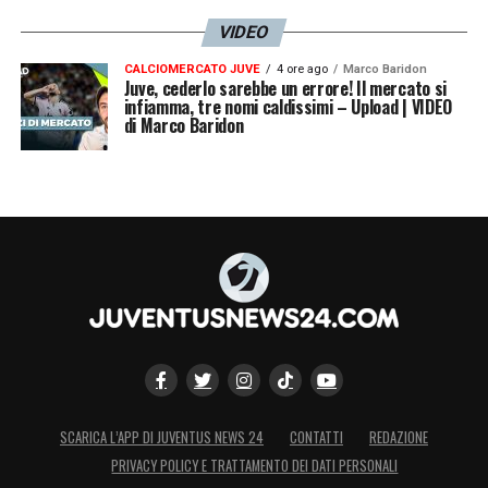
VIDEO
CALCIOMERCATO JUVE
4 ore ago
Marco Baridon
Juve, cederlo sarebbe un errore! Il mercato si
infiamma, tre nomi caldissimi – Upload | VIDEO
di Marco Baridon
SCARICA L’APP DI JUVENTUS NEWS 24
CONTATTI
REDAZIONE
PRIVACY POLICY E TRATTAMENTO DEI DATI PERSONALI