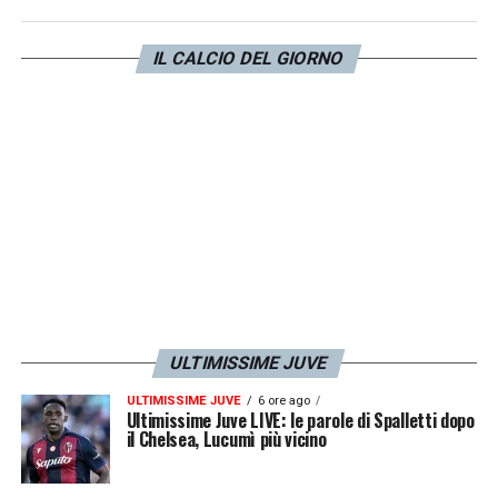
l’
Eintracht
nella prossima partita potrebbero
contare sulla copertura televisiva. Uno
IL CALCIO DEL GIORNO
smacco per i tifosi che sin qui hanno potuto
assistere a soltanto una delle quattro gare
stagionali della Juve.
LA PLAYLIST DELLE NOSTRE TOP NEWS
ULTIMISSIME JUVE
ULTIMISSIME JUVE
6 ore ago
Ultimissime Juve LIVE: le parole di Spalletti dopo
il Chelsea, Lucumì più vicino