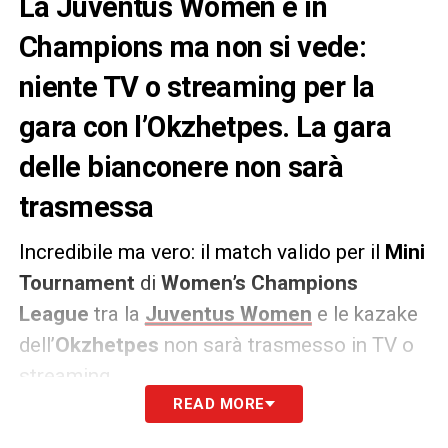
La Juventus Women è in
Champions ma non si vede:
niente TV o streaming per la
gara con l’Okzhetpes. La gara
delle bianconere non sarà
trasmessa
Incredibile ma vero: il match valido per il
Mini
Tournament
di
Women’s Champions
League
tra la
Juventus Women
e le kazake
dell’
Okzhetpes
non sarà trasmesso in TV o
streaming.
READ MORE
Qualora le bianconere affrontassero