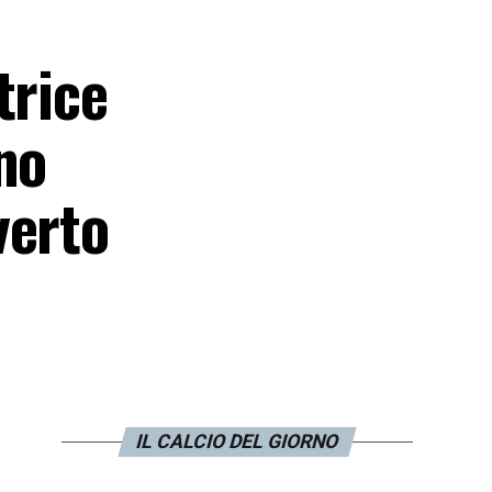
trice
no
verto
IL CALCIO DEL GIORNO