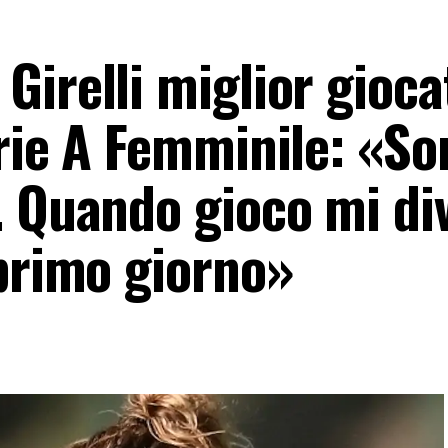
irelli miglior gioca
erie A Femminile: «So
. Quando gioco mi di
 primo giorno»