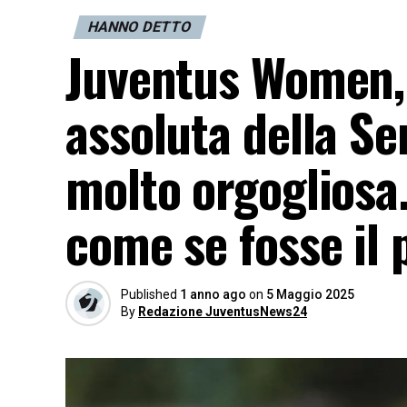
HANNO DETTO
Juventus Women, G
assoluta della S
molto orgogliosa
come se fosse il
Published
1 anno ago
on
5 Maggio 2025
By
Redazione JuventusNews24