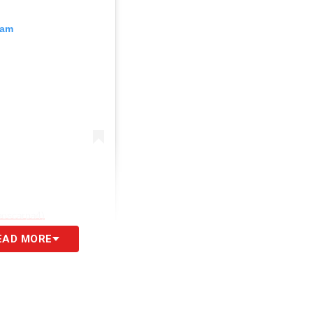
ram
eoscarpa4)
EAD MORE
 e vogliamo fare meglio. Un grosso in bocca al