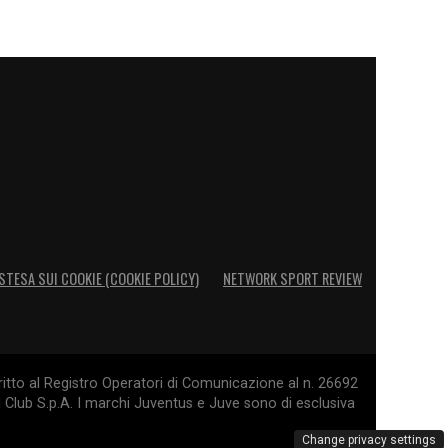
STESA SUI COOKIE (COOKIE POLICY)
NETWORK SPORT REVIEW
itto al Registro Operatori di Comunicazione al n. 26692
l Club S.p.A. I marchi Juventus e Juve sono di esclusiva
Change privacy settings