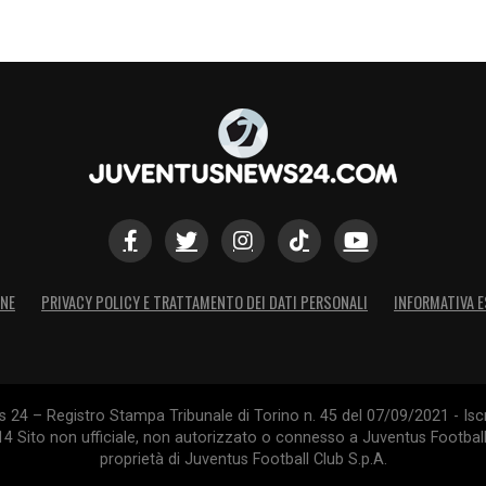
S
ONE
PRIVACY POLICY E TRATTAMENTO DEI DATI PERSONALI
INFORMATIVA E
24 – Registro Stampa Tribunale di Torino n. 45 del 07/09/2021 - Iscr
014 Sito non ufficiale, non autorizzato o connesso a Juventus Footbal
proprietà di Juventus Football Club S.p.A.