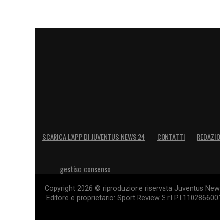
LA PLAYLIST DELLE NOSTRE TOP NEW
SCARICA L’APP DI JUVENTUS NEWS 24
CONTATTI
REDAZI
gestisci consenso
Copyright 2026 © riproduzione riservata Juventus News 
Editore e proprietario: Sport Review S.r.l P.I.11028660