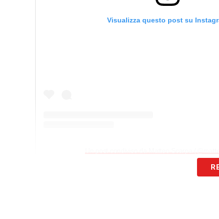
Visualizza questo post su Instag
Un post condiviso da Matteo Scarpa (@matt
R
SCARPA
– «Buona la prima, ma possiamo
lupo, Zambo!».