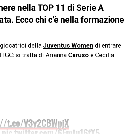
re nella TOP 11 di Serie A
ata. Ecco chi c’è nella formazione
giocatrici della
Juventus Women
di entrare
FIGC: si tratta di Arianna
Caruso
e Cecilia
://t.co/V3y2CBWpjX
pic.twitter.com/6Fmtu16fX5