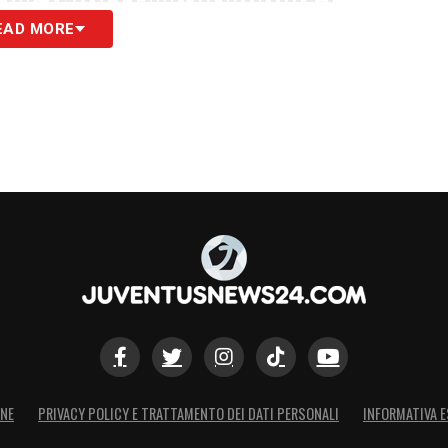
EAD MORE
 13, 2023
uattro difensori in gol in questo turno di
 nella sfida tra Como e Juventus, per passaggi
i giocati (87).
ramzar e Giugliano, una delle tre giocatrici con
rno di campionato, la bianconera è l’unica ad aver
iornata appena conclusa.
S
ONE
PRIVACY POLICY E TRATTAMENTO DEI DATI PERSONALI
INFORMATIVA E