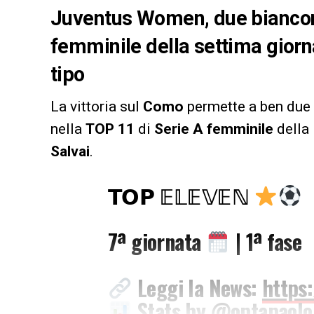
Juventus Women, due biancone
femminile della settima giorn
tipo
La vittoria sul
Como
permette a ben due 
nella
TOP 11
di
Serie A femminile
della 
Salvai
.
𝗧𝗢𝗣 𝔼𝕃𝔼𝕍𝔼ℕ
7ª giornata
| 1ª fase
Leggi la News:
https
Stats by
@optapaolo