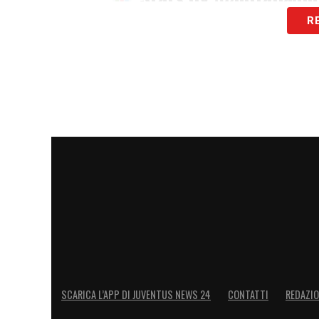
R
— FIGC Calcio Femminile (@FIGCfemminile)
November
Cecilia Salvai –
Oltre ad essere uno dei q
campionato, la bianconera è stata prima,
totali (80), passaggi riusciti (69) e pallon
Arianna Caruso
– Oltre ad essere, con K
un gol e un assist all’attivo in questo tu
realizzato una rete da fuori area nella g
LA PLAYLIST DELLE NOSTRE TOP NEW
SCARICA L’APP DI JUVENTUS NEWS 24
CONTATTI
REDAZI