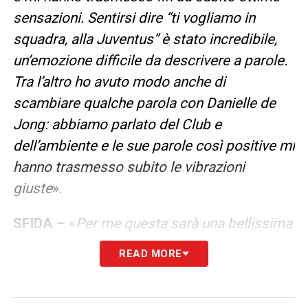
sensazioni. Sentirsi dire “ti vogliamo in
squadra, alla Juventus” è stato incredibile,
un’emozione difficile da descrivere a parole.
Tra l’altro ho avuto modo anche di
scambiare qualche parola con Danielle de
Jong: abbiamo parlato del Club e
dell’ambiente e le sue parole così positive mi
hanno trasmesso subito le vibrazioni
giuste
».
SFIDA –
«
Per me questa sarà una bellissima
sfida: giocherò insieme a grandi calciatrici e
READ MORE
sono sicura che questo ambiente mi aiuterà
tantissimo a crescere. Certo, ci saranno