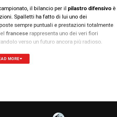
campionato, il bilancio per il
pilastro difensivo
è
oni. Spalletti ha fatto di lui uno dei
sposte sempre puntuali e prestazioni totalmente
del
francese
rappresenta uno dei veri fiori
ttandolo verso un futuro ancora più radioso.
S
EAD MORE