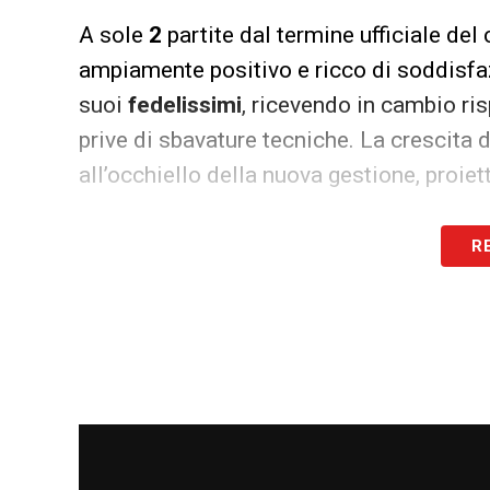
A sole
2
partite dal termine ufficiale del 
ampiamente positivo e ricco di soddisfazi
suoi
fedelissimi
, ricevendo in cambio ri
prive di sbavature tecniche. La crescita 
all’occhiello della nuova gestione, proie
LA PLAYLIST DELLE NOSTRE TOP NEW
R