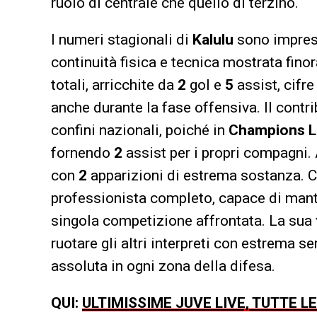
ruolo di centrale che quello di terzino.
I numeri stagionali di
Kalulu
sono impress
continuità fisica e tecnica mostrata finor
totali, arricchite da
2
gol e
5
assist, cifr
anche durante la fase offensiva. Il contr
confini nazionali, poiché in
Champions 
fornendo
2
assist per i propri compagni.
con
2
apparizioni di estrema sostanza. 
professionista completo, capace di mant
singola competizione affrontata. La sua
ruotare gli altri interpreti con estrema 
assoluta in ogni zona della difesa.
QUI:
ULTIMISSIME JUVE LIVE, TUTTE L