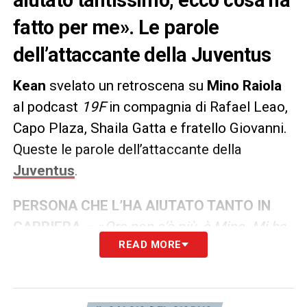
fatto per me». Le parole
dell’attaccante della Juventus
Kean
svelato un retroscena su
Mino Raiola
al podcast
19F
in compagnia di Rafael Leao,
Capo Plaza, Shaila Gatta e fratello Giovanni.
Queste le parole dell’attaccante della
Juventus
.
PERSONA CHE L’HA AIUTATO TANTO IN
CARRIERA –
«
Ora non c’è più, è Mino. Mi ha
READ MORE
aiutato tantissimo. Ero giovane, avevo 15-16
anni, per me era tutto nuovo. Lui mi spiegava
come parlare con una persona, come