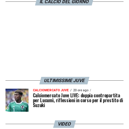
comportarmi. Ancora adesso faccio fatica a
IL CALCIO DEL GIORNO
pensare come fare una cosa prima di farla.
Mi ha dato veramente un grosso impatto
».
LA PLAYLIST DELLE NOSTRE TOP NEWS
ULTIMISSIME JUVE
CALCIOMERCATO JUVE
20 ore ago
Calciomercato Juve LIVE: doppia contropartita
per Lucumì, riflessioni in corso per il prestito di
Suzuki
VIDEO