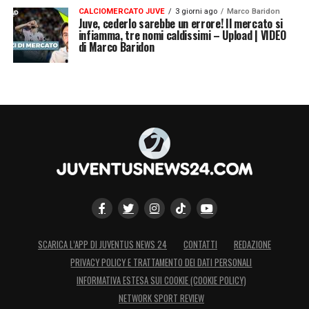
CALCIOMERCATO JUVE
3 giorni ago
Marco Baridon
Juve, cederlo sarebbe un errore! Il mercato si
infiamma, tre nomi caldissimi – Upload | VIDEO
di Marco Baridon
SCARICA L’APP DI JUVENTUS NEWS 24
CONTATTI
REDAZIONE
PRIVACY POLICY E TRATTAMENTO DEI DATI PERSONALI
INFORMATIVA ESTESA SUI COOKIE (COOKIE POLICY)
NETWORK SPORT REVIEW