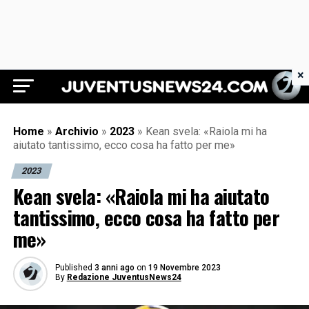
×
Juventus News 24
Home
»
Archivio
»
2023
»
Kean svela: «Raiola mi ha
aiutato tantissimo, ecco cosa ha fatto per me»
2023
Kean svela: «Raiola mi ha aiutato
tantissimo, ecco cosa ha fatto per
me»
Published
3 anni ago
on
19 Novembre 2023
By
Redazione JuventusNews24