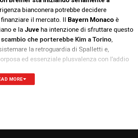
son Bremer sta iniziando seriamente a
irigenza bianconera potrebbe decidere
finanziare il mercato. Il
Bayern Monaco
è
iano e la
Juve
ha intenzione di sfruttare questo
 scambio che porterebbe Kim a Torino
,
stemare la retroguardia di Spalletti e,
orposa ed essenziale plusvalenza con l’addio
EAD MORE
S