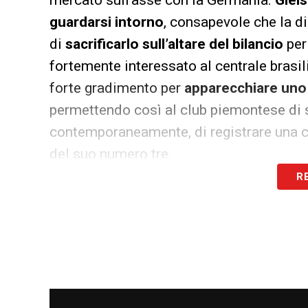
mercato sull’asse con la Germania.
Glei
guardarsi intorno
, consapevole che la d
di
sacrificarlo sull’altare del bilancio
per 
fortemente interessato al centrale brasil
forte gradimento per
apparecchiare uno
permettendo così al club piemontese di si
contemporaneamente, di registrare una c
del suo numero tre.
R
LA PLAYLIST DELLE NOSTRE TOP NEW