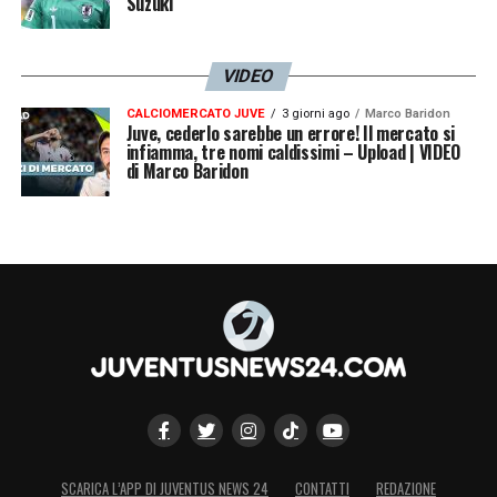
Suzuki
VIDEO
CALCIOMERCATO JUVE
3 giorni ago
Marco Baridon
Juve, cederlo sarebbe un errore! Il mercato si
infiamma, tre nomi caldissimi – Upload | VIDEO
di Marco Baridon
SCARICA L’APP DI JUVENTUS NEWS 24
CONTATTI
REDAZIONE