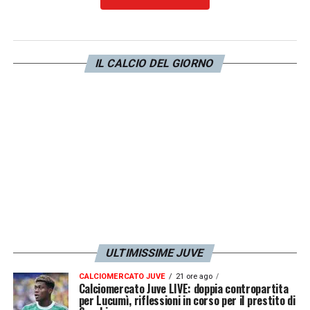
GOL ALLA JUVENTUS –
«
Ai miei tempi le
vere battaglie erano in verità contro il Milan e
il Napoli, ma ricordo con grande piacere un
IL CALCIO DEL GIORNO
gol alla Juventus nel mio primo anno,
appena arrivato nel 1989. Rilancio di Zenga,
testa di Serena e io che mi libero Da solo
fino alla porta. Adesso siamo in buone mani,
anzi buoni piedi, con Thuram e Lautaro
».
LA PLAYLIST DELLE NOSTRE TOP NEWS
ULTIMISSIME JUVE
CALCIOMERCATO JUVE
21 ore ago
Calciomercato Juve LIVE: doppia contropartita
per Lucumì, riflessioni in corso per il prestito di