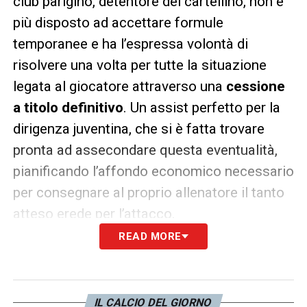
club parigino, detentore del cartellino, non è
più disposto ad accettare formule
temporanee e ha l’espressa volontà di
risolvere una volta per tutte la situazione
legata al giocatore attraverso una
cessione
a titolo definitivo
. Un assist perfetto per la
dirigenza juventina, che si è fatta trovare
pronta ad assecondare questa eventualità,
pianificando l’affondo economico necessario
per consegnare al proprio allenatore il tanto
atteso erede per l’attacco.
READ MORE
LA PLAYLIST DELLE NOSTRE TOP NEWS
IL CALCIO DEL GIORNO