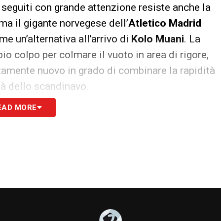
i seguiti con grande attenzione resiste anche la
 ma il gigante norvegese dell’
Atletico Madrid
e un’alternativa all’arrivo di
Kolo Muani
. La
io colpo per colmare il vuoto in area di rigore,
tamente nuovo in grado di combinare la rapidità
ità dello scandinavo.
EAD MORE