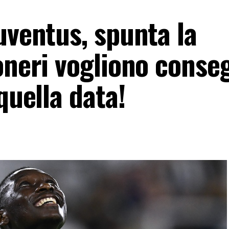
uventus, spunta la
oneri vogliono conse
quella data!