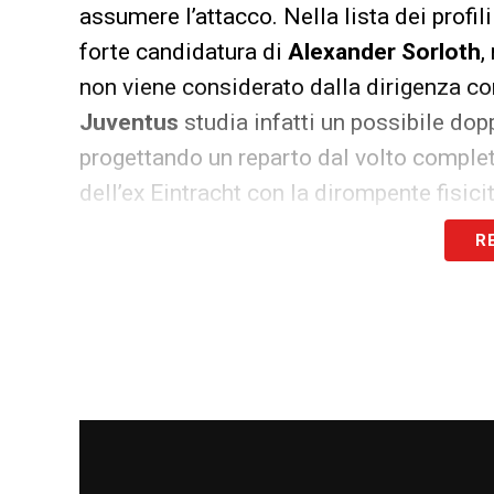
assumere l’attacco. Nella lista dei profil
forte candidatura di
Alexander Sorloth
,
non viene considerato dalla dirigenza com
Juventus
studia infatti un possibile dopp
progettando un reparto dal volto comple
dell’ex Eintracht con la dirompente fisic
R