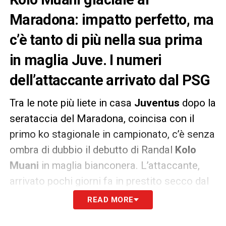
Maradona: impatto perfetto, ma
c’è tanto di più nella sua prima
in maglia Juve. I numeri
dell’attaccante arrivato dal PSG
Tra le note più liete in casa
Juventus
dopo la
serataccia del Maradona, coincisa con il
primo ko stagionale in campionato, c’è senza
ombra di dubbio il debutto di Randal
Kolo
Muani
in maglia bianconera. L’attaccante,
arrivato pochi giorni fa in prestito secco dal
Paris Saint-Germain
, si è subito ritagliato un
READ MORE
ruolo importante all’interno dello scacchiere