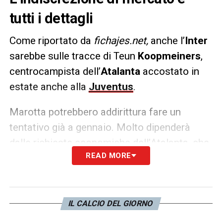
tutti i dettagli
Come riportato da
fichajes.net,
anche l’
Inter
sarebbe sulle tracce di Teun
Koopmeiners
,
centrocampista dell’
Atalanta
accostato in
estate anche alla
Juventus
.
Marotta potrebbero addirittura fare un
tentativo già a gennaio. Molto dipenderà
dalle richieste economiche dell’Atalanta, che
READ MORE
non fa sconti per uno dei suoi big.
LA PLAYLIST DELLE NOSTRE TOP NEWS
IL CALCIO DEL GIORNO