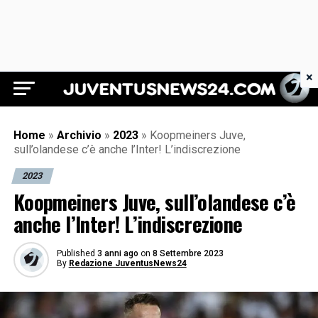
×
Juventus News 24
Home
»
Archivio
»
2023
»
Koopmeiners Juve,
sull’olandese c’è anche l’Inter! L’indiscrezione
2023
Koopmeiners Juve, sull’olandese c’è
anche l’Inter! L’indiscrezione
Published
3 anni ago
on
8 Settembre 2023
By
Redazione JuventusNews24