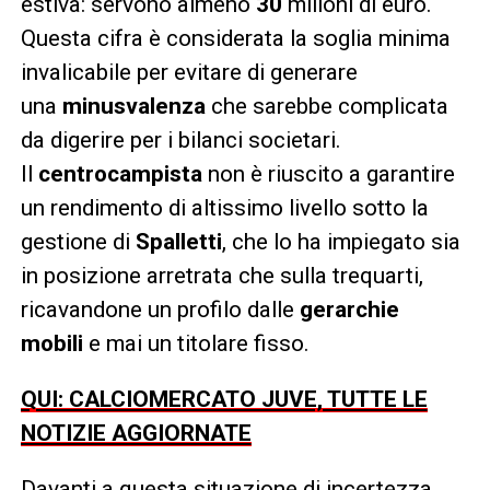
estiva: servono almeno
30
milioni di euro.
Questa cifra è considerata la soglia minima
invalicabile per evitare di generare
una
minusvalenza
che sarebbe complicata
da digerire per i bilanci societari.
Il
centrocampista
non è riuscito a garantire
un rendimento di altissimo livello sotto la
gestione di
Spalletti
, che lo ha impiegato sia
in posizione arretrata che sulla trequarti,
ricavandone un profilo dalle
gerarchie
mobili
e mai un titolare fisso.
QUI: CALCIOMERCATO JUVE, TUTTE LE
NOTIZIE AGGIORNATE
Davanti a questa situazione di incertezza,