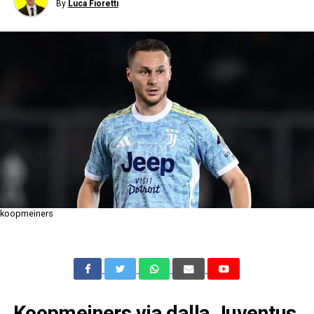
By
Luca Fioretti
koopmeiners
Koopmeiners via dalla Juventus,