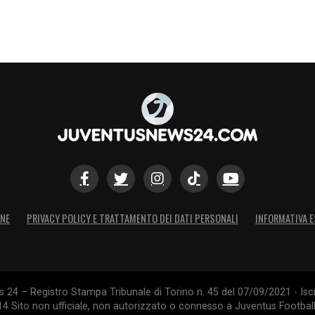
ONE
PRIVACY POLICY E TRATTAMENTO DEI DATI PERSONALI
INFORMATIVA E
24 – Registro Stampa Tribunale di Torino n. 45 del 07/09/2021 - Iscr
014 Sito non ufficiale, non autorizzato o connesso a Juventus Footbal