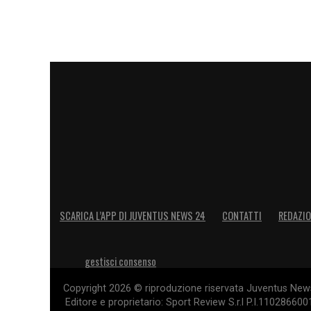
SCARICA L’APP DI JUVENTUS NEWS 24
CONTATTI
REDAZI
gestisci consenso
Copyright 2026 © riproduzione riservata Juventus News 
Editore e proprietario: Sport Review S.r.l P.I.11028660