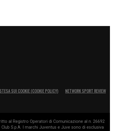
STESA SUI COOKIE (COOKIE POLICY)
NETWORK SPORT REVIEW
itto al Registro Operatori di Comunicazione al n. 26692
l Club S.p.A. I marchi Juventus e Juve sono di esclusiva