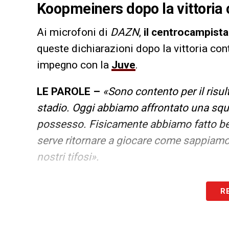
Koopmeiners dopo la vittoria 
Ai microfoni di
DAZN
,
il centrocampista 
queste dichiarazioni dopo la vittoria cont
impegno con la
Juve
.
LE PAROLE –
«Sono contento per il risul
stadio. Oggi abbiamo affrontato una squ
possesso. Fisicamente abbiamo fatto ben
serve ritornare a giocare come sappiamo 
nostri tifosi».
LA PLAYLIST DELLE NOSTRE TOP NEW
R