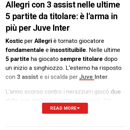
Allegri con 3 assist nelle ultime
5 partite da titolare: è l’arma in
più per Juve Inter
Kostic
per
Allegri
è tornato giocatore
fondamentale
e
insostituibile
. Nelle ultime
5 partite
ha giocato
sempre titolare
dopo
un inizio a singhiozzo. L’esterno ha risposto
con
3 assist
e si scalda per
Juve
Inter
.
L’anno scorso contro i nerazzurri giocò
due
delle sue migliori partite
stagionali. Allo
READ MORE
Stadium
fece assist per i gol di
Rabiot
e
Fagioli
. A San Siro decise lui stesso la
partita.