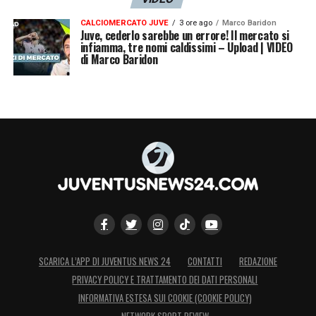
CALCIOMERCATO JUVE
3 ore ago
Marco Baridon
Juve, cederlo sarebbe un errore! Il mercato si
infiamma, tre nomi caldissimi – Upload | VIDEO
di Marco Baridon
SCARICA L’APP DI JUVENTUS NEWS 24
CONTATTI
REDAZIONE
PRIVACY POLICY E TRATTAMENTO DEI DATI PERSONALI
INFORMATIVA ESTESA SUI COOKIE (COOKIE POLICY)