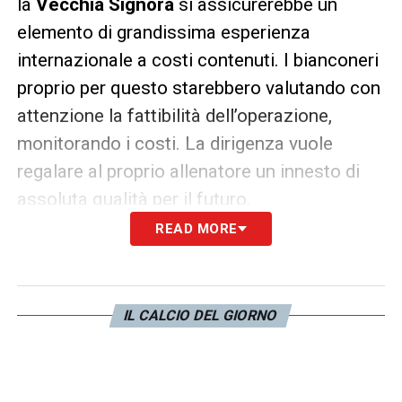
la
Vecchia Signora
si assicurerebbe un
elemento di grandissima esperienza
internazionale a costi contenuti. I bianconeri
proprio per questo starebbero valutando con
attenzione la fattibilità dell’operazione,
monitorando i costi. La dirigenza vuole
regalare al proprio allenatore un innesto di
assoluta qualità per il futuro.
READ MORE
LA PLAYLIST DELLE NOSTRE TOP NEWS
IL CALCIO DEL GIORNO