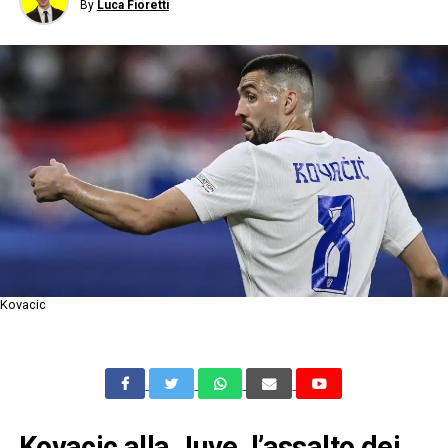
By
Luca Fioretti
Kovacic
Kovacic alla Juve, l’assalto dei