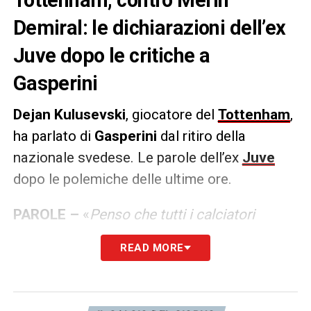
Demiral: le dichiarazioni dell’ex
Juve dopo le critiche a
Gasperini
Dejan
Kulusevski
, giocatore del
Tottenham
,
ha parlato di
Gasperini
dal ritiro della
nazionale svedese. Le parole dell’ex
Juve
dopo le polemiche delle ultime ore.
PAROLE –
«
Penso che tutti i calciatori
dovrebbero avere l’opportunità di essere
READ MORE
allenati da lui. E’ un allenatore incredibile. Poi
è molto ‘vecchia scuola’, è dura ogni giorno,
con allenamenti incredibilmente duri. Ma se