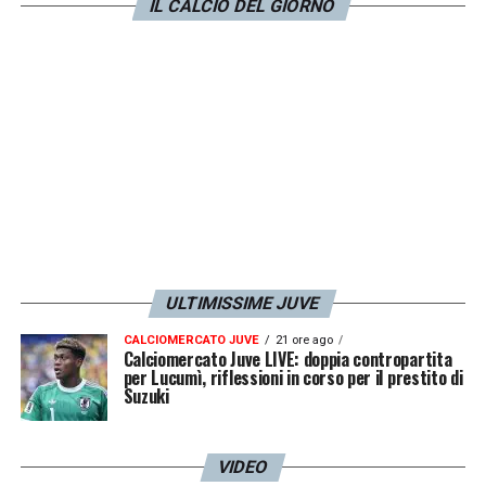
IL CALCIO DEL GIORNO
ce la fai, farà di te un ottimo calciatore.
Holm? Gli auguro buona fortuna, sembra
pronto, sicuramente farà bene
».
LA PLAYLIST DELLE NOSTRE TOP NEWS
ULTIMISSIME JUVE
CALCIOMERCATO JUVE
21 ore ago
Calciomercato Juve LIVE: doppia contropartita
per Lucumì, riflessioni in corso per il prestito di
Suzuki
VIDEO