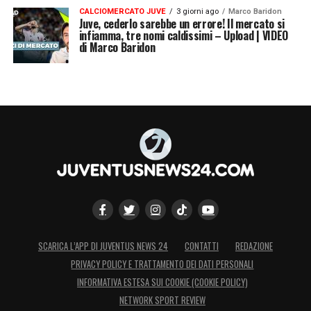
CALCIOMERCATO JUVE
3 giorni ago
Marco Baridon
Juve, cederlo sarebbe un errore! Il mercato si
infiamma, tre nomi caldissimi – Upload | VIDEO
di Marco Baridon
SCARICA L’APP DI JUVENTUS NEWS 24
CONTATTI
REDAZIONE
PRIVACY POLICY E TRATTAMENTO DEI DATI PERSONALI
INFORMATIVA ESTESA SUI COOKIE (COOKIE POLICY)
NETWORK SPORT REVIEW