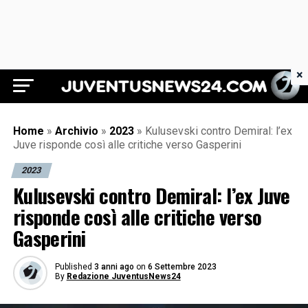
×
Juventus News 24
Home
»
Archivio
»
2023
»
Kulusevski contro Demiral: l’ex
Juve risponde così alle critiche verso Gasperini
2023
Kulusevski contro Demiral: l’ex Juve
risponde così alle critiche verso
Gasperini
Published
3 anni ago
on
6 Settembre 2023
By
Redazione JuventusNews24