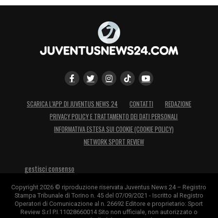
spalle di Bentancur e Arthur. Palleggiando
dal basso, gli ungheresi hanno superato
tante volte un pressing bianconero davvero
fiacco.
Lo stesso gol degli ungheresi è stato
caratterizzato da scarsa intensità. Dopo che
SCARICA L’APP DI JUVENTUS NEWS 24
CONTATTI
REDAZIONE
De Ligt ha perso il duello aereo, Danilo e
PRIVACY POLICY E TRATTAMENTO DEI DATI PERSONALI
Sandro sono stati piuttosto scialbi contro le
INFORMATIVA ESTESA SUI COOKIE (COOKIE POLICY)
punte rivali.
NETWORK SPORT REVIEW
gestisci consenso
Copyright 2026 © riproduzione riservata Juventus News 24 – Registro
Stampa Tribunale di Torino n. 45 del 07/09/2021 - Iscritto al Registro
Operatori di Comunicazione al n. 26692 Editore e proprietario: Sport
Review S.r.l P.I.11028660014 Sito non ufficiale, non autorizzato o