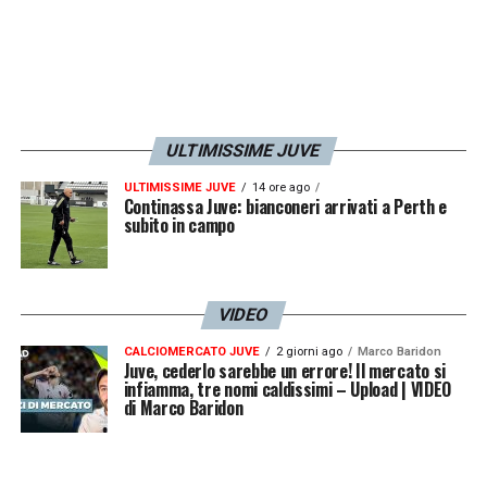
ULTIMISSIME JUVE
ULTIMISSIME JUVE
14 ore ago
Continassa Juve: bianconeri arrivati a Perth e
subito in campo
Con la Juve abbastanza collassata sul
proprio lato sinistro, il difensore del
VIDEO
Ferencvaros a quel punto effettua un cambio
CALCIOMERCATO JUVE
2 giorni ago
Marco Baridon
Juve, cederlo sarebbe un errore! Il mercato si
di campo sul quinto, libero di ricevere a
infiamma, tre nomi caldissimi – Upload | VIDEO
di Marco Baridon
sinistra. L’esterno ha tante soluzioni: può
puntare
Cuadrado,
servire le punte oppure i
centrocampisti che si stanno inserendo alle