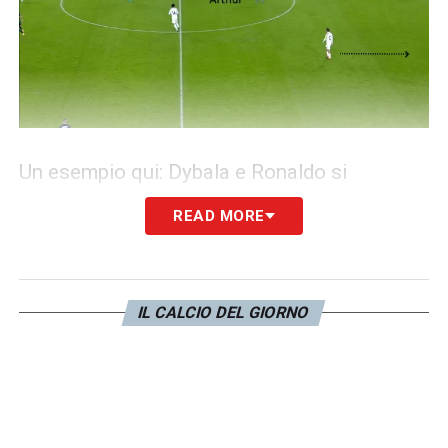
Un esempio qui: Dybala e Ronaldo si
occupano rispettivamente sui difensori di
READ MORE
sinistra e centrali del Ferencvaros.
Nessuno
accorcia però su quello di destra
, che è
libero di ricevere e di condurre.
Bentancur
e
IL CALCIO DEL GIORNO
Bernardesch
i rimangono fermi perché
preoccupati dai giocatori alle loro spalle, il
rischio è di concedere buchi.