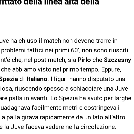
ttato della linea alta della
a Juve ha chiuso il match non devono trarre in
problemi tattici nei primi 60′, non sono riusciti
nt’é che, nel post match, sia
Pirlo
che
Szczesny
à che abbiamo visto nel primo tempo. Eppure,
Spezia
di
Italiano
. I liguri hanno disputato una
osa, riuscendo spesso a schiacciare una Juve
are palla in avanti. Lo Spezia ha avuto per larghe
 guadagnava facilmente metri e costringeva i
a palla girava rapidamente da un lato all’altro
e la Juve faceva vedere nella circolazione.