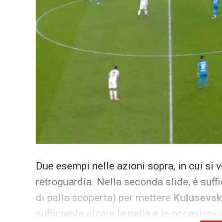
Due esempi nelle azioni sopra, in cui si v
retroguardia. Nella seconda slide, è suff
di palla scoperta) per mettere
Kulusevsk
sufficiente alzare la palla e le occasion