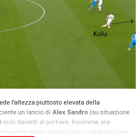
ede l’altezza piuttosto elevata della
iciente un lancio di
Alex Sandro
(su situazione
i
solo davanti al portiere. Insomma, era
i arrivavano senza grossa fatica o elaborazione.