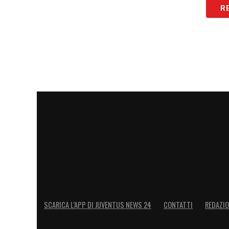
R
La Juve è imprecisa
Nonostante ciò, la Juventus ha faticato n
si auspicava. Abbiamo visto i
soliti pro
troppo lentamente e la squadra era spes
McKennie
ha puntato poche volte la line
palloni quando la Juve allargava il gioco s
tecnici, caratterizzati da poca precisione
puntato la linea rivale molto meno di qua
abbondassero.
SCARICA L’APP DI JUVENTUS NEWS 24
CONTATTI
REDAZI