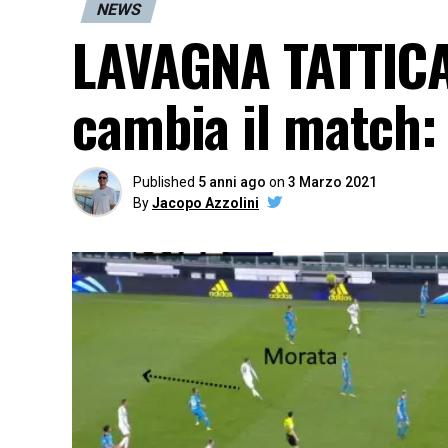
NEWS
LAVAGNA TATTICA 
cambia il match:
Published
5 anni ago
on
3 Marzo 2021
By
Jacopo Azzolini