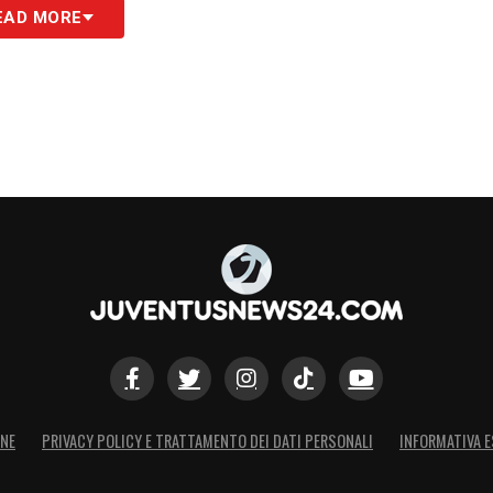
EAD MORE
el rendersi pericolosa con la continuità che ci
blemi delle ultime settimane
: la palla girava
so ferma, con poca aggressione degli spazi.
a rivale, mentre Frabotta ha perso una valanga di
u di lui. In generale, abbiamo visto tanti errori
 e da scarsa intensità. I bianconeri hanno
nto si sarebbe potuto fare, nonostante gli spazi
ONE
PRIVACY POLICY E TRATTAMENTO DEI DATI PERSONALI
INFORMATIVA E