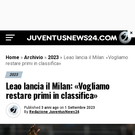
×
Juventus News 24
Home
»
Archivio
»
2023
»
Leao lancia il Milan: «Vogliamo
restare primi in classifica»
2023
Leao lancia il Milan: «Vogliamo
restare primi in classifica»
Published
3 anni ago
on
1 Settembre 2023
By
Redazione JuventusNews24