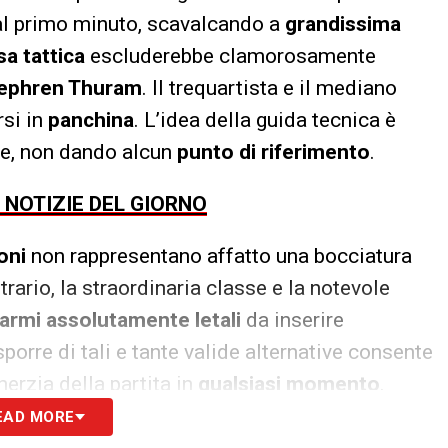
dal primo minuto, scavalcando a
grandissima
a tattica
escluderebbe clamorosamente
ephren Thuram
. Il trequartista e il mediano
si in
panchina
. L’idea della guida tecnica è
lte, non dando alcun
punto di riferimento
.
E NOTIZIE DEL GIORNO
oni
non rappresentano affatto una bocciatura
trario, la straordinaria classe e la notevole
armi assolutamente letali
da inserire
porre di tali e tante valide alternative consente
nerzia della partita in
qualsiasi momento
.
EAD MORE
S