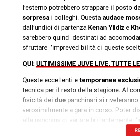
l’esterno potrebbero strappare il posto 
sorpresa
i colleghi. Questa
audace moss
dall’undici di partenza
Kenan Yildiz
e
Kh
sarebbero quindi destinati ad accomodar
sfruttare l’imprevedibilità di queste sce
QUI:
ULTIMISSIME JUVE LIVE, TUTTE L
Queste eccellenti e
temporanee esclusi
tecnica per il resto della stagione. Al con
fisicità dei
due
panchinari si riveleranno
verosimilmente a gara in corso. Poter dis
alla panchina di variare brillantemente l’i
R
LA PLAYLIST DELLE NOSTRE TOP NEW