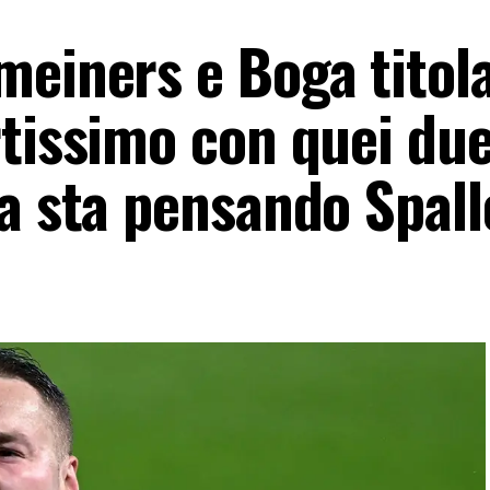
meiners e Boga titol
rtissimo con quei du
a sta pensando Spall