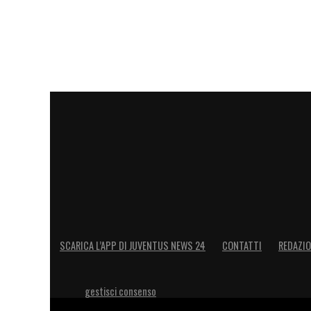
SCARICA L’APP DI JUVENTUS NEWS 24
CONTATTI
REDAZI
gestisci consenso