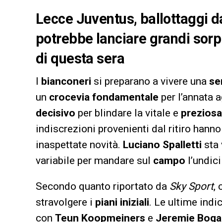
Lecce Juventus, ballottaggi da
potrebbe lanciare grandi sorpr
di questa sera
I
bianconeri
si preparano a vivere una
se
un
crocevia fondamentale
per l’annata 
decisivo
per blindare la vitale e
preziosa
indiscrezioni provenienti dal ritiro hanno
inaspettate novità.
Luciano Spalletti
sta 
variabile per mandare sul
campo
l’undici
Secondo quanto riportato da
Sky Sport
,
stravolgere i
piani iniziali
. Le ultime ind
con
Teun Koopmeiners
e
Jeremie Boga