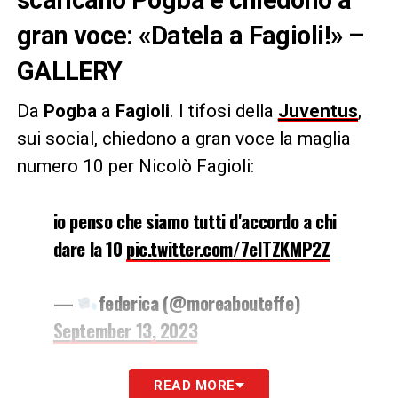
gran voce: «Datela a Fagioli!» –
GALLERY
Da
Pogba
a
Fagioli
. I tifosi della
Juventus
,
sui social, chiedono a gran voce la maglia
numero 10 per Nicolò Fagioli:
io penso che siamo tutti d'accordo a chi
dare la 10
pic.twitter.com/7elTZKMP2Z
—
federica (@moreabouteffe)
September 13, 2023
Un’unica direzione: IL CALCIO
READ MORE