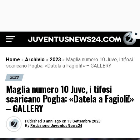
×
Juventus News 24
Home
»
Archivio
»
2023
»
Maglia numero 10 Juve, i tifosi
scaricano Pogba: «Datela a Fagioli!» – GALLERY
2023
Maglia numero 10 Juve, i tifosi
scaricano Pogba: «Datela a Fagioli!»
– GALLERY
Published
3 anni ago
on
13 Settembre 2023
By
Redazione JuventusNews24