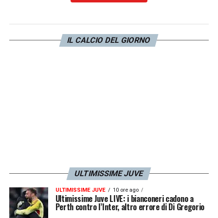
pic.twitter.com/iHkpAAmbuQ
— Andrea in Weah era (@_andrea8_)
IL CALCIO DEL GIORNO
September 13, 2023
la 10 a NICOLÒ CALCIO FAGIOLI
l’unico modo per salvare questo sport
— Juandissimo
(@juandissimo35)
September 13, 2023
ULTIMISSIME JUVE
LA PLAYLIST DELLE NOSTRE TOP NEWS
ULTIMISSIME JUVE
10 ore ago
Ultimissime Juve LIVE: i bianconeri cadono a
Perth contro l’Inter, altro errore di Di Gregorio