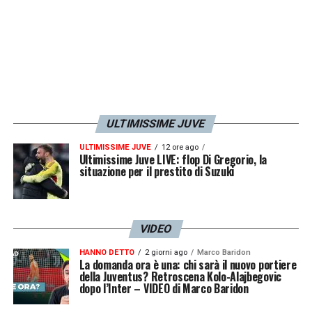
ULTIMISSIME JUVE
ULTIMISSIME JUVE
12 ore ago
Ultimissime Juve LIVE: flop Di Gregorio, la
situazione per il prestito di Suzuki
VIDEO
HANNO DETTO
2 giorni ago
Marco Baridon
La domanda ora è una: chi sarà il nuovo portiere
della Juventus? Retroscena Kolo-Alajbegovic
dopo l’Inter – VIDEO di Marco Baridon