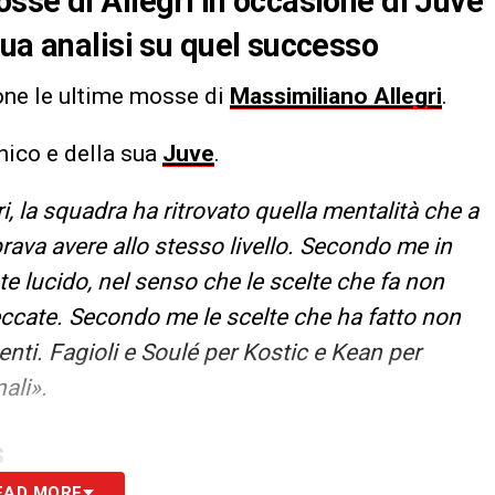
sse di Allegri in occasione di Juve
sua analisi su quel successo
one le ultime mosse di
Massimiliano Allegri
.
nico e della sua
Juve
.
ri, la squadra ha ritrovato quella mentalità che a
rava avere allo stesso livello. Secondo me in
 lucido, nel senso che le scelte che fa non
ccate. Secondo me le scelte che ha fatto non
centi. Fagioli e Soulé per Kostic e Kean per
ali».
S
EAD MORE