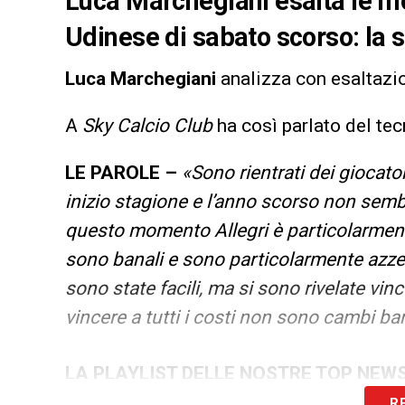
Luca Marchegiani esalta le mo
Udinese di sabato scorso: la 
Luca Marchegiani
analizza con esaltazi
A
Sky Calcio Club
ha così parlato del tec
LE PAROLE –
«Sono rientrati dei giocato
inizio stagione e l’anno scorso non semb
questo momento Allegri è particolarmente
sono banali e sono particolarmente azze
sono state facili, ma si sono rivelate vin
vincere a tutti i costi non sono cambi ban
LA PLAYLIST DELLE NOSTRE TOP NEW
R