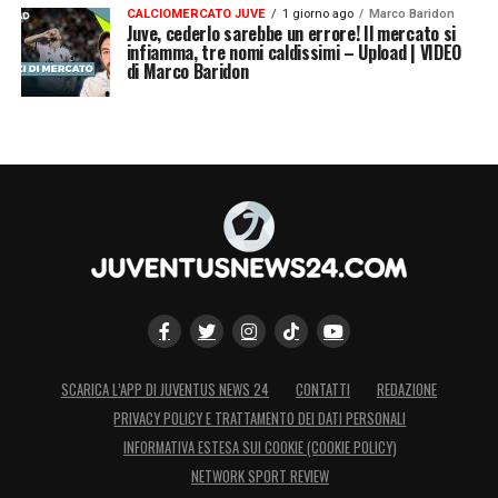
CALCIOMERCATO JUVE
1 giorno ago
Marco Baridon
Juve, cederlo sarebbe un errore! Il mercato si
infiamma, tre nomi caldissimi – Upload | VIDEO
di Marco Baridon
SCARICA L’APP DI JUVENTUS NEWS 24
CONTATTI
REDAZIONE
PRIVACY POLICY E TRATTAMENTO DEI DATI PERSONALI
INFORMATIVA ESTESA SUI COOKIE (COOKIE POLICY)
NETWORK SPORT REVIEW