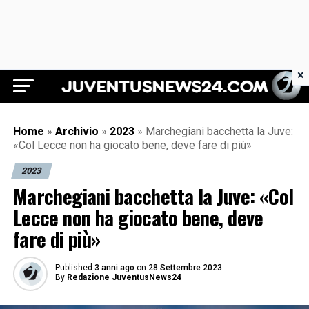
×
Juventus News 24
Home
»
Archivio
»
2023
»
Marchegiani bacchetta la Juve:
«Col Lecce non ha giocato bene, deve fare di più»
2023
Marchegiani bacchetta la Juve: «Col
Lecce non ha giocato bene, deve
fare di più»
Published
3 anni ago
on
28 Settembre 2023
By
Redazione JuventusNews24