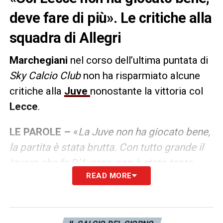
deve fare di più». Le critiche alla
squadra di Allegri
Marchegiani
nel corso dell’ultima puntata di
Sky Calcio Club
non ha risparmiato alcune
critiche alla
Juve
nonostante la vittoria col
Lecce
.
LE PAROLE –
«
La Juve non ha giocato bene,
la partita è stata brutta. Con tutto grande il
lavoro che fa D’Aversa, non è stato tanto
READ MORE
quanto ha fatto la Juve. Allegri fa bene a
essere contento dei risultati, ma in questo
momento deve fare di più
».