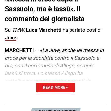
Sassuolo, ma è lassù». Il
commento del giornalista
Su
TMW
,
Luca Marchetti
ha parlato così di
Juve
.
MARCHETTI
–
«La Juve, anche lei messa in
croce per la sconfitta contro il Sassuolo e
ora, con il cortomuso di Allegri, sempre
lassù si trova. Lo stesso Allegri ha
sottolineato questo: siamo passati da
READ MORE
essere l’anti Inter ad essere dei brocchi. In
una settimana, per una sconfitta».