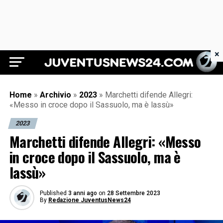
×
Juventus News 24
Home
»
Archivio
»
2023
»
Marchetti difende Allegri:
«Messo in croce dopo il Sassuolo, ma è lassù»
2023
Marchetti difende Allegri: «Messo
in croce dopo il Sassuolo, ma è
lassù»
Published
3 anni ago
on
28 Settembre 2023
By
Redazione JuventusNews24