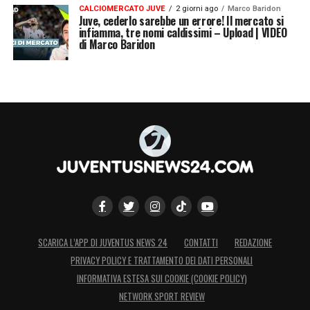
CALCIOMERCATO JUVE
2 giorni ago
Marco Baridon
Juve, cederlo sarebbe un errore! Il mercato si
infiamma, tre nomi caldissimi – Upload | VIDEO
di Marco Baridon
SCARICA L’APP DI JUVENTUS NEWS 24
CONTATTI
REDAZIONE
PRIVACY POLICY E TRATTAMENTO DEI DATI PERSONALI
INFORMATIVA ESTESA SUI COOKIE (COOKIE POLICY)
NETWORK SPORT REVIEW