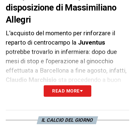
disposizione di Massimiliano
Allegri
L’acquisto del momento per rinforzare il
reparto di centrocampo la
Juventus
potrebbe trovarlo in infermiera: dopo due
mesi di stop e l’operazione al ginocchio
effettuata a Barcellona a fine agosto, infatti,
Claudio Marchisio
sta procedendo a buon
ritmo nella sua fase di recupero ed a breve
READ MORE
tornerà ad allenarsi con il gruppo per essere
al più presto a disposizione del tecnico
bianconero
Max Allegri.
IL CALCIO DEL GIORNO
COME CAMBIA LA JUVE –
Con il rientro in