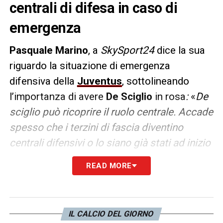
centrali di difesa in caso di
emergenza
Pasquale Marino
, a
SkySport24
dice la sua
riguardo la situazione di emergenza
difensiva della
Juventus
, sottolineando
l’importanza di avere
De Sciglio
in rosa
:
«
De
sciglio può ricoprire il ruolo centrale. Accade
spesso che i terzini di fascia diventino
centrali difensivi o lo siano già stati ad inizio
carriera. Non è un adattamento difficile per
READ MORE
lui nella difesa a tre, diverso nella difesa a
cinque dove forse potrebbe avere qualche
difficoltà
».
IL CALCIO DEL GIORNO